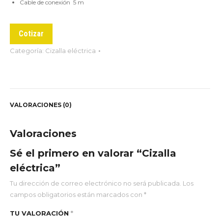
Cable de conexión 5 m
Cotizar
Categoría:
Cizalla eléctrica
VALORACIONES (0)
Valoraciones
Sé el primero en valorar “Cizalla
eléctrica”
Tu dirección de correo electrónico no será publicada.
Los
campos obligatorios están marcados con
*
TU VALORACIÓN
*