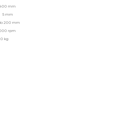
400 mm
a 5 mm
lado 200 mm
00 rpm
kg