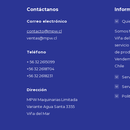
Contáctanos
Infor
Correo electrónico
Qui
contacto@mpw.cl
Somos M
ventas@mpw.cl
Viña del
servicio
Teléfono
de prod
Vendemo
+ 56 32 2615099
Chile
+56 32 2618704
+56 32 2618231
Serv
Serv
Dirección
Poli
MPW Maquinarias Limitada
Variante Agua Santa 3355
Viña del Mar