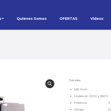
s
Quienes Somos
OFERTAS
Videos
Detalles:
MB 104H
Modelo en 220V y 380V
Potencia 3.00
Voltaje 22