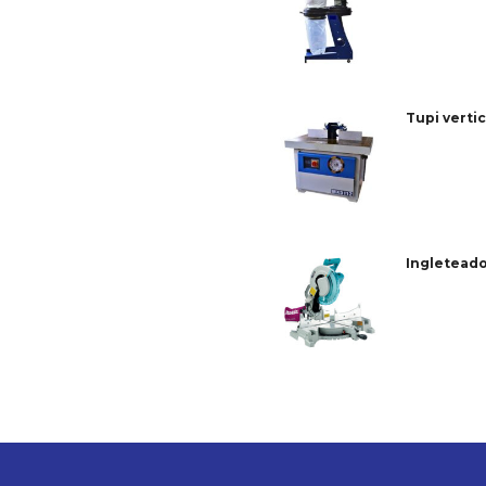
Tupi vertic
Ingletead