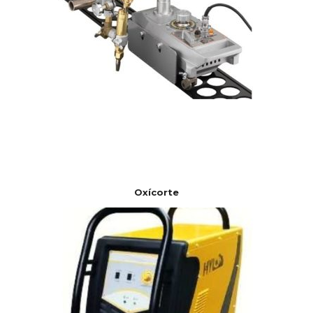
Oxícorte