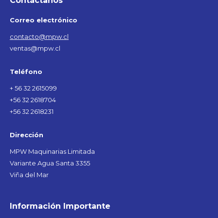
Contáctanos
Correo electrónico
contacto@mpw.cl
ventas@mpw.cl
Teléfono
+ 56 32 2615099
+56 32 2618704
+56 32 2618231
Dirección
MPW Maquinarias Limitada
Variante Agua Santa 3355
Viña del Mar
Información Importante